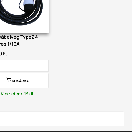
kábelvég Type2 4
es 1/16A
0 Ft
KOSÁRBA
Készleten
:
19 db