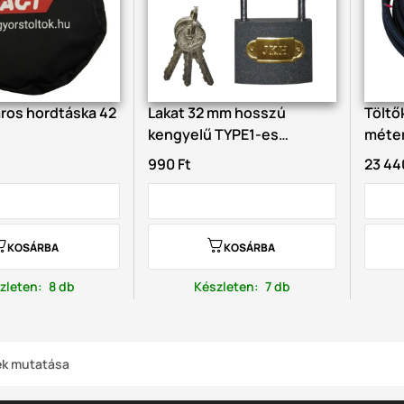
ros hordtáska 42
Lakat 32 mm hosszú
Töltő
kengyelű TYPE1-es
méter
kábelek...
990 Ft
23 44
KOSÁRBA
KOSÁRBA
zleten
:
8 db
Készleten
:
7 db
mék mutatása