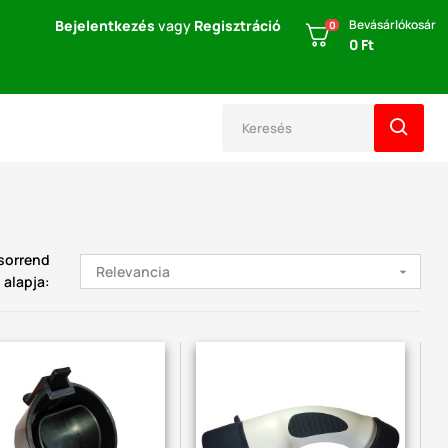
Bejelentkezés
vagy
Regisztráció
Bevásárlókosár
0
0 Ft
sorrend
Relevancia

alapja: