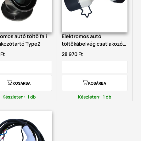
romos autó töltő fali
Elektromos autó
akozótartó Type2
töltőkábelvég csatlakozó
aljzat...
 Ft
28 970 Ft
KOSÁRBA
KOSÁRBA
Készleten
:
1 db
Készleten
:
1 db