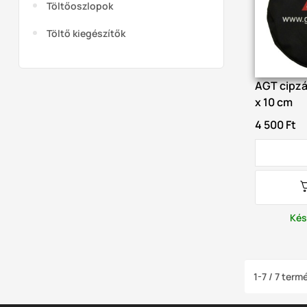
Töltőoszlopok
Töltő kiegészítők
AGT cipzá
x 10 cm
4 500 Ft
Kés
1-7 / 7 ter