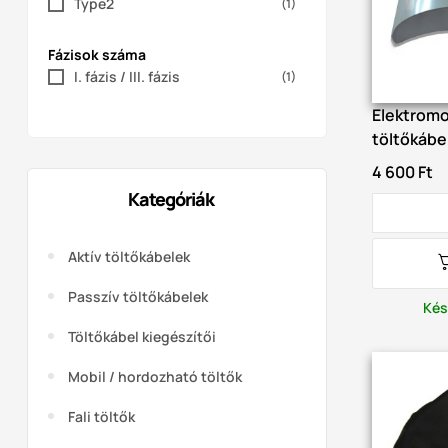
Type2
(1)
Fázisok száma
I. fázis / III. fázis
(1)
Elektromos
töltőkábe
4 600 Ft
Kategóriák
Aktív töltőkábelek
Passzív töltőkábelek
Kés
Töltőkábel kiegészítői
Mobil / hordozható töltők
Fali töltők