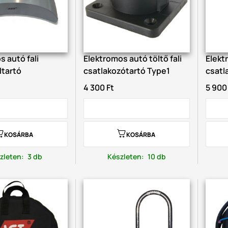
 autó fali
Elektromos autó töltő fali
Elekt
ltartó
csatlakozótartó Type1
csatl
4 300 Ft
5 900
KOSÁRBA
KOSÁRBA
zleten
:
3 db
Készleten
:
10 db