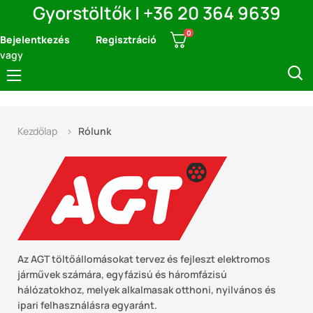
Gyorstöltők | +36 20 364 9639
0
Bejelentkezés
Regisztráció
vagy
Navigáció
☰
kapcsolása
Kezdőlap
Rólunk
Az AGT töltőállomásokat tervez és fejleszt elektromos
járművek számára, egyfázisú és háromfázisú
hálózatokhoz, melyek alkalmasak otthoni, nyilvános és
ipari felhasználásra egyaránt.