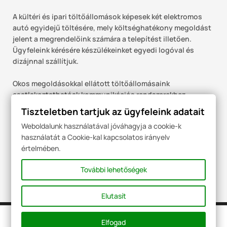
A kültéri és ipari töltőállomások képesek két elektromos
autó egyidejű töltésére, mely költséghatékony megoldást
jelent a megrendelőink számára a telepítést illetően.
Ügyfeleink kérésére készülékeinket egyedi logóval és
dizájnnal szállítjuk.
Okos megoldásokkal ellátott töltőállomásaink
csatlakoztathatóak kommunikációs rendszerekhez,
melyben egy szoftver alkalmazásával lehetővé válik a
Tiszteletben tartjuk az ügyfeleink adatait
töltés távoli adminisztrációja.
Weboldalunk használatával jóváhagyja a cookie-k
használatát a Cookie-kal kapcsolatos irányelv
Töltőállomásaink környezetbarát tervezés,
értelmében.
gyártástechnológiai eljárások és fejlesztési technikák
eredményeképpen jönnek létre, melyek a környezeti
További lehetőségek
teljesítmény javítását célozzák a termék teljes
életciklusára vetítve.
Elutasít
Elfogad