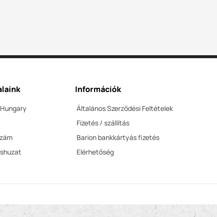
laink
Információk
 Hungary
Általános Szerződési Feltételek
Fizetés / szállítás
szám
Barion bankkártyás fizetés
éshuzat
Elérhetőség