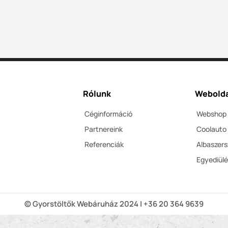
Rólunk
Webolda
Céginformáció
Webshop
Partnereink
Coolauto
Referenciák
Albaszer
Egyediül
© Gyorstöltők Webáruház 2024 | +36 20 364 9639