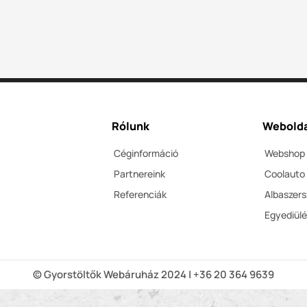
Rólunk
Webolda
Céginformáció
Webshop
Partnereink
Coolauto
Referenciák
Albaszer
Egyediül
© Gyorstöltők Webáruház 2024 | +36 20 364 9639