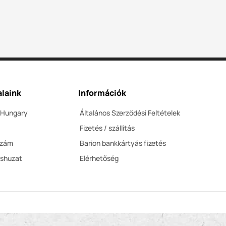
laink
Információk
 Hungary
Általános Szerződési Feltételek
Fizetés / szállítás
szám
Barion bankkártyás fizetés
éshuzat
Elérhetőség