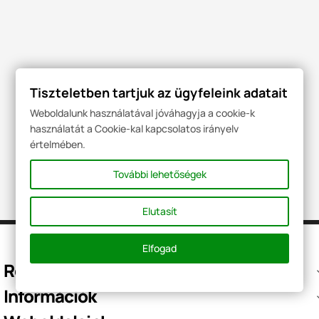
Tiszteletben tartjuk az ügyfeleink adatait
Elérhetőségeink:
Weboldalunk használatával jóváhagyja a cookie-k
Webshop Hungary Kft
használatát a Cookie-kal kapcsolatos irányelv
Cím: 8000 Székesfehérvár Kadocsa utca 1/b
értelmében.
Tel.: +36 20 364 9639
További lehetőségek
E-mail: info@gyorstoltok.hu
Elutasít
Elfogad
Rólunk
Információk