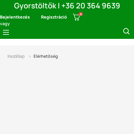
Gyorstöltők | +36 20 364 9639
0
Bejelentkezés
Regisztráció
vagy
Navigáció
☰
kapcsolása
Kezdőlap
Elérhetőség