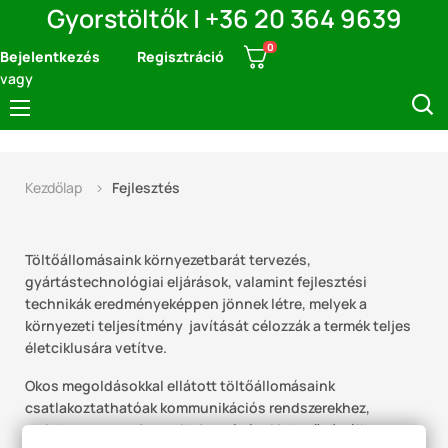
Gyorstöltők | +36 20 364 9639
0
Bejelentkezés
Regisztráció
vagy
Navigáció
☰
kapcsolása
Kezdőlap
Fejlesztés
Töltőállomásaink környezetbarát tervezés,
gyártástechnológiai eljárások, valamint fejlesztési
technikák eredményeképpen jönnek létre, melyek a
környezeti teljesítmény javítását célozzák a termék teljes
életciklusára vetítve.
Okos megoldásokkal ellátott töltőállomásaink
csatlakoztathatóak kommunikációs rendszerekhez,
melyben egy szoftver alkalmazásával lehetővé válik a