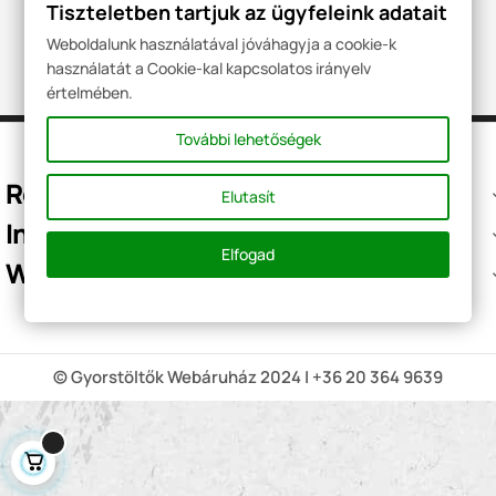
töltés távoli adminisztrációja.
Tiszteletben tartjuk az ügyfeleink adatait
Weboldalunk használatával jóváhagyja a cookie-k
használatát a Cookie-kal kapcsolatos irányelv
értelmében.
További lehetőségek
Rólunk
Elutasít
Információk
Elfogad
Weboldalaink
© Gyorstöltők Webáruház 2024 | +36 20 364 9639