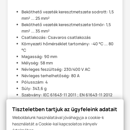
Beköthető vezeték keresztmetszete sodrott: 1,5
mm² ... 25 mm²
Beköthető vezeték keresztmetszete tömör: 1,5
mm² ... 35 mm²
Csatlakozás: Csavaros csatlakozás
Környezeti hőmérséklet tartomány: -40 °C ... 80
°C
Magasság: 90 mm
Mélység: 58 mm
Névleges feszültség: 230/400 V AC
Névleges terhelhetőség: 80 A
Pólusszám: 4
Súly: 343,6 g
Szabvány: IEC 61643-11 2011 ; EN 61643-11 2012
Szélesség: 71 mm
Szerelés: Kalapsín: 35 mm
Tiszteletben tartjuk az ügyfeleink adatait
Weboldalunk használatával jóváhagyja a cookie-k
használatát a Cookie-kal kapcsolatos irányelv
Termék részletei