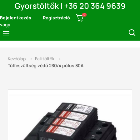
Gyorstöltők | +36 20 364 9639
0
Bejelentkezés
Regisztráció
vagy
Navigáció
☰
kapcsolása
Kezdőlap
Fali töltők
Túlfeszültség védő 230/4 pólus 80A